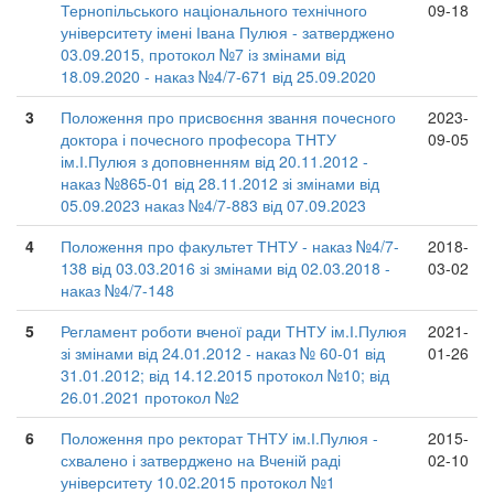
Тернопільського національного технічного
09-18
університету імені Івана Пулюя - затверджено
03.09.2015, протокол №7 із змінами від
18.09.2020 - наказ №4/7-671 від 25.09.2020
3
Положення про присвоєння звання почесного
2023-
доктора і почесного професора ТНТУ
09-05
ім.І.Пулюя з доповненням від 20.11.2012 -
наказ №865-01 від 28.11.2012 зі змінами від
05.09.2023 наказ №4/7-883 від 07.09.2023
4
Положення про факультет ТНТУ - наказ №4/7-
2018-
138 від 03.03.2016 зі змінами від 02.03.2018 -
03-02
наказ №4/7-148
5
Регламент роботи вченої ради ТНТУ ім.І.Пулюя
2021-
зі змінами від 24.01.2012 - наказ № 60-01 від
01-26
31.01.2012; від 14.12.2015 протокол №10; від
26.01.2021 протокол №2
6
Положення про ректорат ТНТУ ім.І.Пулюя -
2015-
схвалено і затверджено на Вченій раді
02-10
університету 10.02.2015 протокол №1