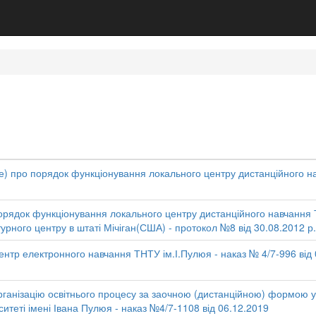
) про порядок функціонування локального центру дистанційного нав
рядок функціонування локального центру дистанційного навчання ТН
турного центру в штаті Мічіган(США) - протокол №8 від 30.08.2012 р.
нтр електронного навчання ТНТУ ім.І.Пулюя - наказ № 4/7-996 від 
ганізацію освітнього процесу за заочною (дистанційною) формою 
ситеті імені Івана Пулюя - наказ №4/7-1108 від 06.12.2019