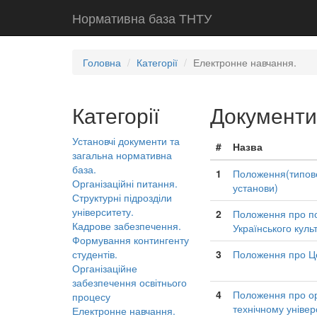
Нормативна база ТНТУ
Головна
Категорії
Електронне навчання.
Категорії
Документи
Установчі документи та
#
Назва
загальна нормативна
база.
1
Положення(типове
Організаційні питання.
установи)
Структурні підрозділи
університету.
2
Положення про по
Кадрове забезпечення.
Українського куль
Формування контингенту
студентів.
3
Положення про Це
Організаційне
забезпечення освітнього
4
Положення про ор
процесу
технічному універ
Електронне навчання.