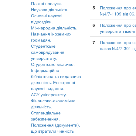
Платні послуги.
5
Положення про еле
Наукова діяльність.
№4/7-1109 від 06
Основні наукові
підрозділи.
6
Положення про се
Міжнародна діяльність.
університеті імен
Навчання іноземних
громадян.
7
Положення про се
Студентське
наказ №4/7-301 ві
самоврядування
університету.
Студентське містечко.
Інформаційно-
бібліотечна та видавнича
діяльність. Електронні
наукові видання.
АСУ університету.
Фінансово-економічна
діяльність.
Стипендіальне
забезпечення.
Положення (документи),
що втратили чинність