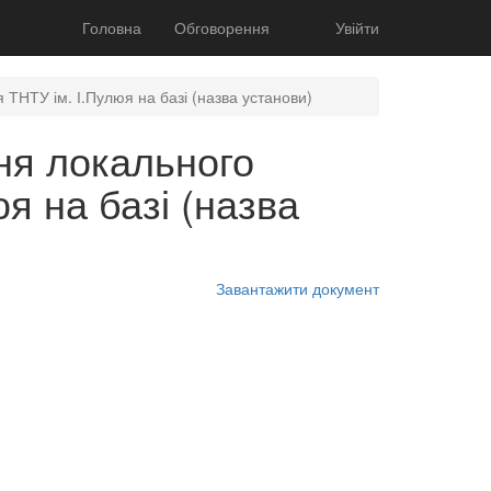
Головна
Обговорення
Увійти
ТНТУ ім. І.Пулюя на базі (назва установи)
ня локального
я на базі (назва
Завантажити документ