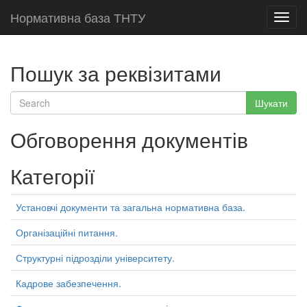
Нормативна база ТНТУ
Toggl
navig
Пошук за реквізитами
Шукати
Обговорення документів
Категорії
Установчі документи та загальна нормативна база.
Організаційні питання.
Структурні підрозділи університету.
Кадрове забезпечення.