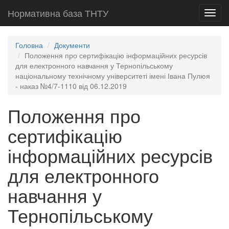
Нормативна база ТНТУ
Toggl
navig
Головна
Документи
Положення про сертифікацію інформаційних ресурсів
для електронного навчання у Тернопільському
національному технічному університеті імені Івана Пулюя
- наказ №4/7-1110 від 06.12.2019
Положення про
сертифікацію
інформаційних ресурсів
для електронного
навчання у
Тернопільському