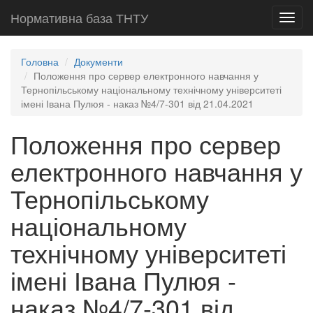
Нормативна база ТНТУ
Toggl
navig
Головна
Документи
Положення про сервер електронного навчання у
Тернопільському національному технічному університеті
імені Івана Пулюя - наказ №4/7-301 від 21.04.2021
Положення про сервер
електронного навчання у
Тернопільському
національному
технічному університеті
імені Івана Пулюя -
наказ №4/7-301 від