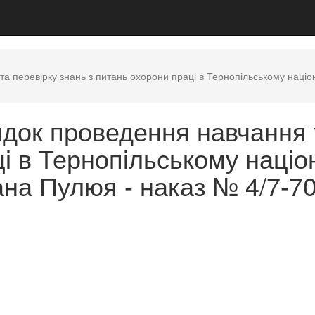
 перевірку знань з питань охорони праці в Тернопільському націон
док проведення навчання т
і в Тернопільському наці
вана Пулюя - наказ № 4/7-7