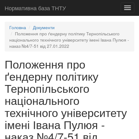
Нормативна база ТНТУ
Toggl
navig
Головна
Документи
Положення про ґендерну політику Тернопільського
національного технічного університету імені Івана Пулюя -
наказ №4/7-51 від 27.01.2022
Положення про
ґендерну політику
Тернопільського
національного
технічного університету
імені Івана Пулюя -
наказ №4/7-51 від