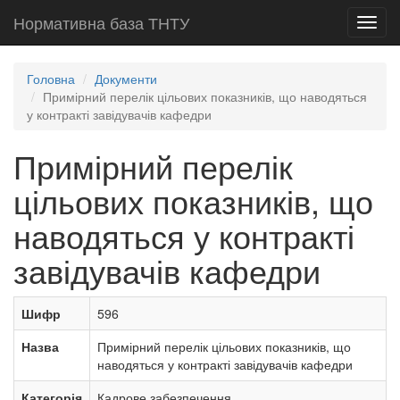
Нормативна база ТНТУ
Toggl
navig
Головна
Документи
Примірний перелік цільових показників, що наводяться
у контракті завідувачів кафедри
Примірний перелік
цільових показників, що
наводяться у контракті
завідувачів кафедри
Шифр
596
Назва
Примірний перелік цільових показників, що
наводяться у контракті завідувачів кафедри
Категорія
Кадрове забезпечення.