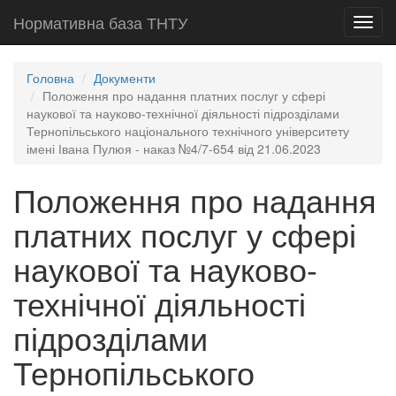
Нормативна база ТНТУ
Toggl
navig
Головна
Документи
Положення про надання платних послуг у сфері
наукової та науково-технічної діяльності підрозділами
Тернопільського національного технічного університету
імені Івана Пулюя - наказ №4/7-654 від 21.06.2023
Положення про надання
платних послуг у сфері
наукової та науково-
технічної діяльності
підрозділами
Тернопільського