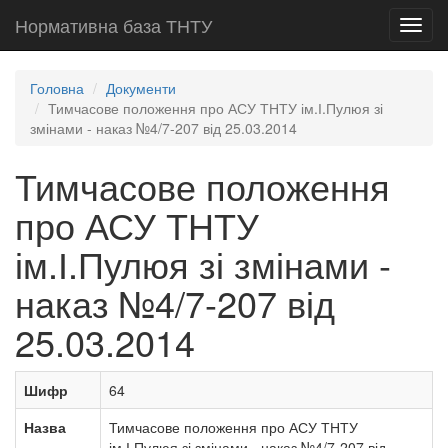
Нормативна база ТНТУ
Toggl
navig
Головна
Документи
Тимчасове положення про АСУ ТНТУ ім.І.Пулюя зі
змінами - наказ №4/7-207 від 25.03.2014
Тимчасове положення
про АСУ ТНТУ
ім.І.Пулюя зі змінами -
наказ №4/7-207 від
25.03.2014
Шифр
64
Назва
Тимчасове положення про АСУ ТНТУ
ім.І.Пулюя зі змінами - наказ №4/7-207 від