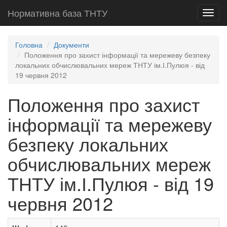
Нормативна база ТНТУ
Toggl
navig
Головна
Документи
Положення про захист інформації та мережеву безпеку
локальних обчислювальних мереж ТНТУ ім.І.Пулюя - від
19 червня 2012
Положення про захист
інформації та мережеву
безпеку локальних
обчислювальних мереж
ТНТУ ім.І.Пулюя - від 19
червня 2012