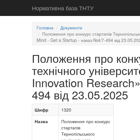
Нормативна база ТНТУ
Головна
Документи
Положення про конкурс стартапів Тернопільсько
Mind - Get a Startup - наказ №4/7-494 від 23.05.20
Положення про конку
технічного університ
Innovation Research»
494 від 23.05.2025
Шифр
1320
Назва
Положення про конкурс
стартапів
Тернопільського