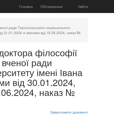
Головна
Обговорення
Увійти
ченої ради Тернопільського національного
ід 31.01.2024 зі змінами від 18.06.2024, наказ №
доктора філософії
 вченої ради
рситету імені Івана
ми від 30.01.2024,
8.06.2024, наказ №
Завантажити документ