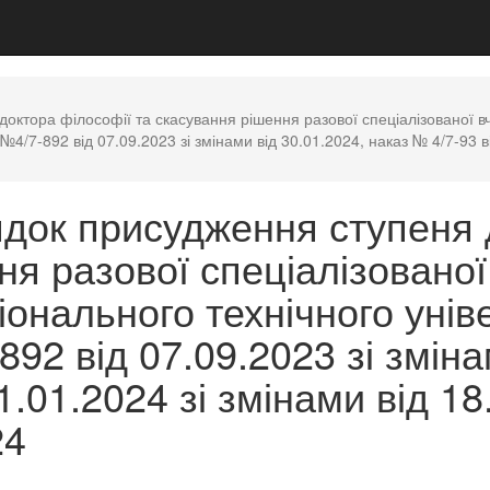
ктора філософії та скасування рішення разової спеціалізованої в
 №4/7-892 від 07.09.2023 зі змінами від 30.01.2024, наказ № 4/7-93 в
док присудження ступеня 
ня разової спеціалізованої
онального технічного уніве
92 від 07.09.2023 зі зміна
1.01.2024 зі змінами від 1
24