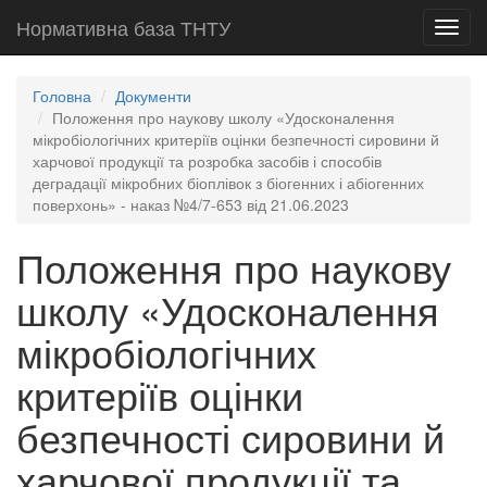
Нормативна база ТНТУ
Toggl
navig
Головна
Документи
Положення про наукову школу «Удосконалення
мікробіологічних критеріїв оцінки безпечності сировини й
харчової продукції та розробка засобів і способів
деградації мікробних біоплівок з біогенних і абіогенних
поверхонь» - наказ №4/7-653 від 21.06.2023
Положення про наукову
школу «Удосконалення
мікробіологічних
критеріїв оцінки
безпечності сировини й
харчової продукції та