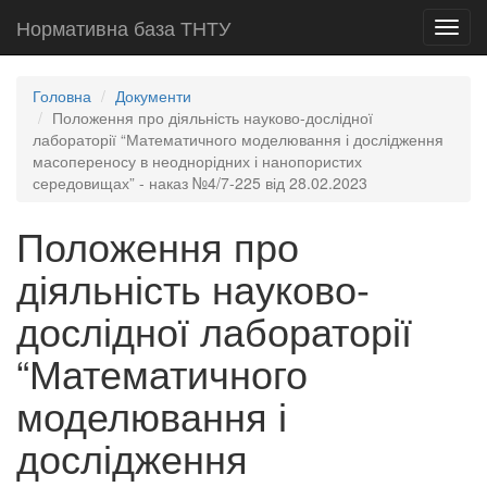
Нормативна база ТНТУ
Toggl
navig
Головна
Документи
Положення про діяльність науково-дослідної
лабораторії “Математичного моделювання і дослідження
масопереносу в неоднорідних і нанопористих
середовищах” - наказ №4/7-225 від 28.02.2023
Положення про
діяльність науково-
дослідної лабораторії
“Математичного
моделювання і
дослідження