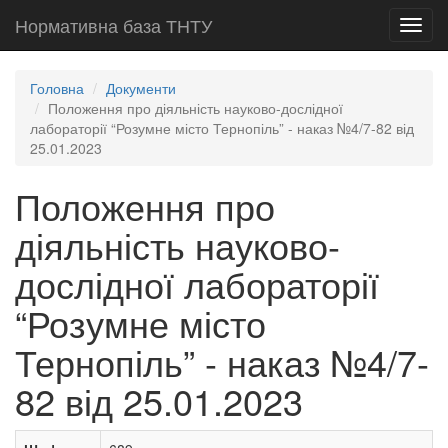
Нормативна база ТНТУ
Toggl
navig
Головна
Документи
Положення про діяльність науково-дослідної
лабораторії “Розумне місто Тернопіль” - наказ №4/7-82 від
25.01.2023
Положення про
діяльність науково-
дослідної лабораторії
“Розумне місто
Тернопіль” - наказ №4/7-
82 від 25.01.2023