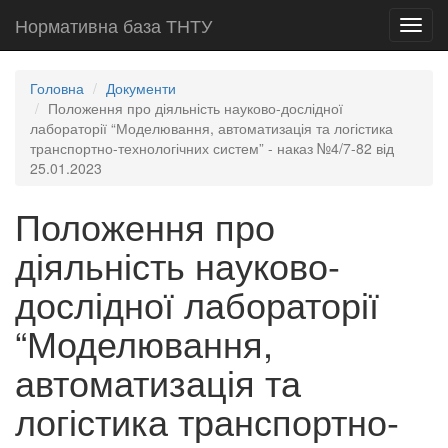
Нормативна база ТНТУ
Toggl
navig
Головна
Документи
Положення про діяльність науково-дослідної
лабораторії “Моделювання, автоматизація та логістика
транспортно-технологічних систем” - наказ №4/7-82 від
25.01.2023
Положення про
діяльність науково-
дослідної лабораторії
“Моделювання,
автоматизація та
логістика транспортно-