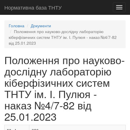
Нормативна база ТНТУ
Toggl
navig
Головна
Документи
Положення про науково-дослідну лабораторію
кіберфізичних систем ТНТУ ім. І. Пулюя - наказ №4/7-82
від 25.01.2023
Положення про науково-
дослідну лабораторію
кіберфізичних систем
ТНТУ ім. І. Пулюя -
наказ №4/7-82 від
25.01.2023