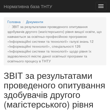
Нормативна база ТНТУ
Toggl
navig
Головна
Документи
ЗВІТ за результатами проведеного опитування
здобувачів другого (магістерського) рівня вищої освіти, що
навчаються за освітньо-професійною програмою
«Інформаційні системи та технології» галузі знань 12
«Інформаційні технології», спеціальності 126
«Інформаційні системи та технології» щодо рівня їх
задоволеності якістю даної освітньої програми та
освітнього процесу в ТНТУ
ЗВІТ за результатами
проведеного опитування
здобувачів другого
(магістерського) рівня