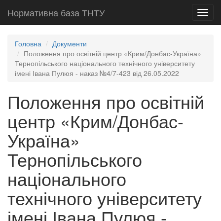
Нормативна база ТНТУ
Toggl
navig
Головна
Документи
Положення про освітній центр «Крим/Донбас-Україна»
Тернопільського національного технічного університету
імені Івана Пулюя - наказ №4/7-423 від 26.05.2022
Положення про освітній
центр «Крим/Донбас-
Україна»
Тернопільського
національного
технічного університету
імені Івана Пулюя -