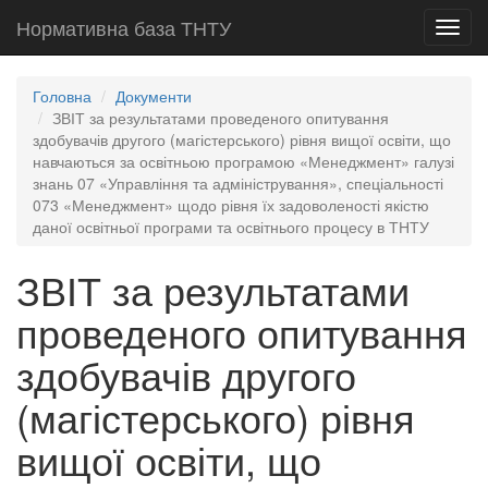
Нормативна база ТНТУ
Toggl
navig
Головна
Документи
ЗВІТ за результатами проведеного опитування
здобувачів другого (магістерського) рівня вищої освіти, що
навчаються за освітньою програмою «Менеджмент» галузі
знань 07 «Управління та адміністрування», спеціальності
073 «Менеджмент» щодо рівня їх задоволеності якістю
даної освітньої програми та освітнього процесу в ТНТУ
ЗВІТ за результатами
проведеного опитування
здобувачів другого
(магістерського) рівня
вищої освіти, що