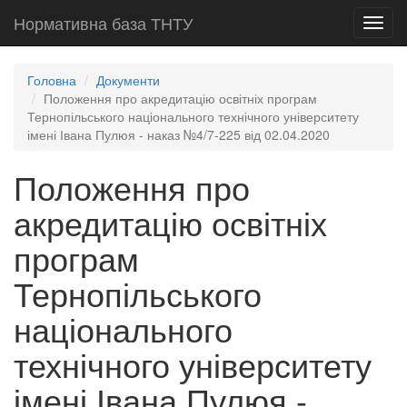
Нормативна база ТНТУ
Toggl
navig
Головна
Документи
Положення про акредитацію освітніх програм
Тернопільського національного технічного університету
імені Івана Пулюя - наказ №4/7-225 від 02.04.2020
Положення про
акредитацію освітніх
програм
Тернопільського
національного
технічного університету
імені Івана Пулюя -