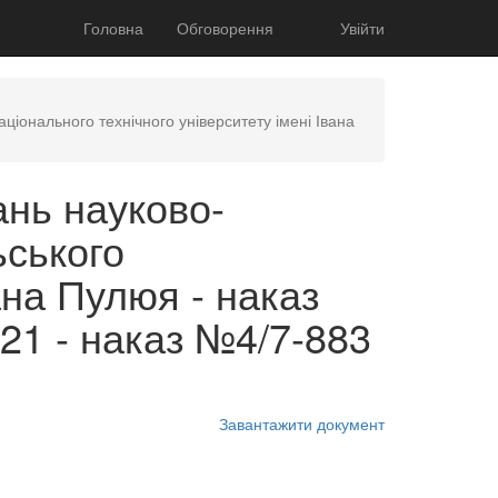
Головна
Обговорення
Увійти
іонального технічного університету імені Івана
нь науково-
ьського
ана Пулюя - наказ
021 - наказ №4/7-883
Завантажити документ