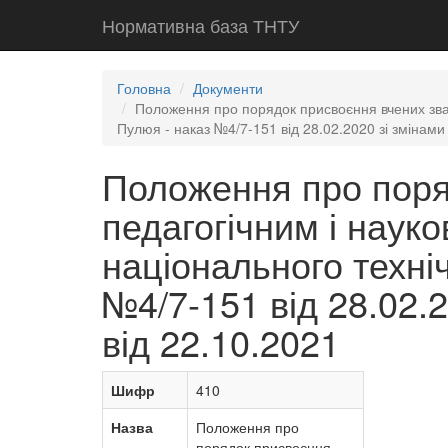
Нормативна база ТНТУ
Головна
Документи
Положення про порядок присвоєння вчених зван
Пулюя - наказ №4/7-151 від 28.02.2020 зі змінами 
Положення про поря
педагогічним і наук
національного техніч
№4/7-151 від 28.02.2
від 22.10.2021
Шифр
410
Назва
Положення про
порядок присвоєння