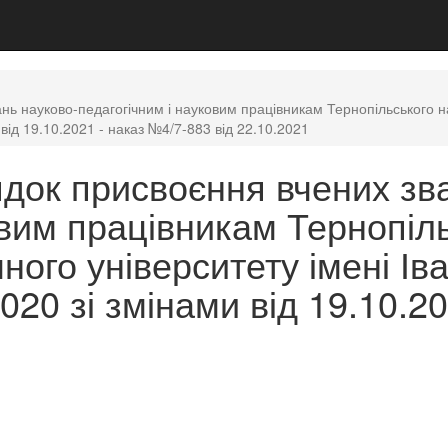
ь науково-педагогічним і науковим працівникам Тернопільського нац
від 19.10.2021 - наказ №4/7-883 від 22.10.2021
док присвоєння вчених зва
овим працівникам Тернопіл
ного університету імені Ів
020 зі змінами від 19.10.2