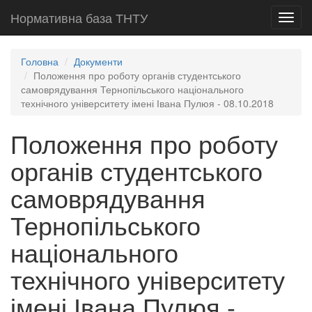
Нормативна база ТНТУ
Toggl
navig
Головна
Документи
Положення про роботу органів студентського
самоврядування Тернопільського національного
технічного університету імені Івана Пулюя - 08.10.2018
Положення про роботу
органів студентського
самоврядування
Тернопільського
національного
технічного університету
імені Івана Пулюя -