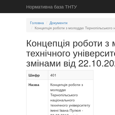
Нормативна база ТНТУ
Головна
Документи
Концепція роботи з молоддю Тернопільського нац
Концепція роботи з
технічного університе
змінами від 22.10.2
Шифр
401
Назва
Концепція роботи з
молоддю
Тернопільського
національного
технічного університету
імені Івана Пулюя -