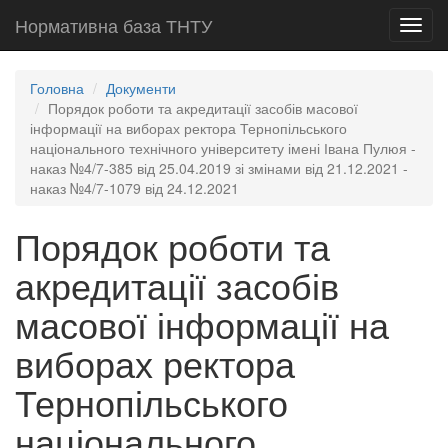
Нормативна база ТНТУ
Toggl
navig
Головна
Документи
Порядок роботи та акредитації засобів масової
інформації на виборах ректора Тернопільського
національного технічного університету імені Івана Пулюя -
наказ №4/7-385 від 25.04.2019 зі змінами від 21.12.2021 -
наказ №4/7-1079 від 24.12.2021
Порядок роботи та
акредитації засобів
масової інформації на
виборах ректора
Тернопільського
національного