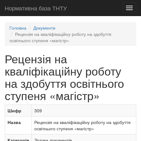
Нормативна база ТНТУ
Toggl
navig
Головна
Документи
Рецензія на кваліфікаційну роботу на здобуття
освітнього ступеня «магістр»
Рецензія на
кваліфікаційну роботу
на здобуття освітнього
ступеня «магістр»
Шифр
309
Назва
Рецензія на кваліфікаційну роботу на здобуття
освітнього ступеня «магістр»
Категорія
Зразки документів