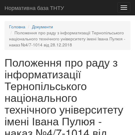
Нормативна база ТНТУ
Toggl
navig
Головна
Документи
Положення про раду з інформатизації Тернопільського
національного технічного університету імені Івана Пулюя -
наказ №4/7-1014 від 28.12.2018
Положення про раду з
інформатизації
Тернопільського
національного
технічного університету
імені Івана Пулюя -
наказ №4/7-1014 від