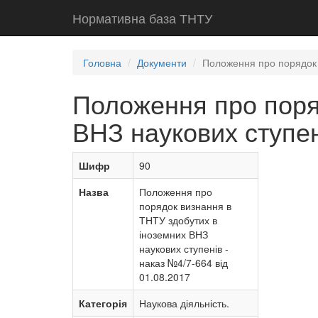
Нормативна база ТНТУ
Головна
Документи
Положення про порядок в
Положення про поря
ВНЗ наукових ступен
Шифр
90
Назва
Положення про
порядок визнання в
ТНТУ здобутих в
іноземних ВНЗ
наукових ступенів -
наказ №4/7-664 від
01.08.2017
Категорія
Наукова діяльність.