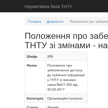
Нормативна база ТНТУ
Головна
Документи
Положення про забезпече
Положення про забез
ТНТУ зі змінами - н
Шифр
269
Назва
Положення про
забезпечення доступу
до публічної інформації
у ТНТУ зі змінами -
наказ №4/7-250 від
30.03.2017
Категорія
Організаційні питання.
Статус
Діючий