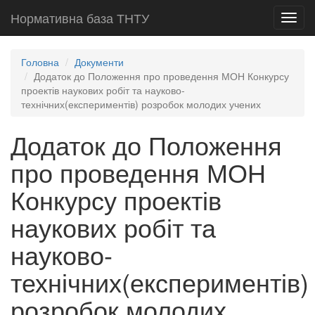
Нормативна база ТНТУ
Toggl
navig
Головна
Документи
Додаток до Положення про проведення МОН Конкурсу
проектів наукових робіт та науково-
технічних(експериментів) розробок молодих учених
Додаток до Положення
про проведення МОН
Конкурсу проектів
наукових робіт та
науково-
технічних(експериментів)
розробок молодих