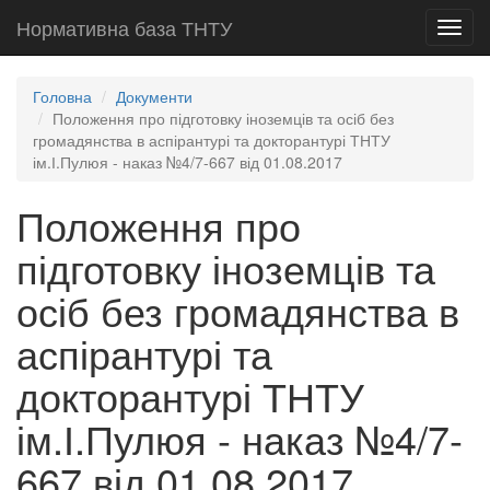
Нормативна база ТНТУ
Toggl
navig
Головна
Документи
Положення про підготовку іноземців та осіб без
громадянства в аспірантурі та докторантурі ТНТУ
ім.І.Пулюя - наказ №4/7-667 від 01.08.2017
Положення про
підготовку іноземців та
осіб без громадянства в
аспірантурі та
докторантурі ТНТУ
ім.І.Пулюя - наказ №4/7-
667 від 01.08.2017