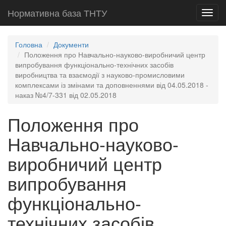
Нормативна база ТНТУ
Toggl
navig
Головна
Документи
Положення про Навчально-науково-виробничий центр
випробування функціонально-технічних засобів
виробництва та взаємодії з науково-промисловими
комплексами із змінами та доповненнями від 04.05.2018 -
наказ №4/7-331 від 02.05.2018
Положення про
Навчально-науково-
виробничий центр
випробування
функціонально-
технічних засобів