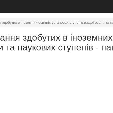
здобутих в іноземних освітніх установах ступенів вищої освіти та н
ння здобутих в іноземних 
и та наукових ступенів - н