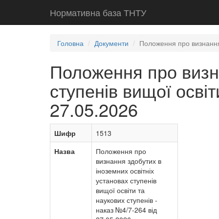
Нормативна база ТНТУ
Головна
Документи
Положення про визнання 
Положення про визна
ступенів вищої освіт
27.05.2026
Шифр
1513
Назва
Положення про
визнання здобутих в
іноземних освітніх
установах ступенів
вищої освіти та
наукових ступенів -
наказ №4/7-264 від