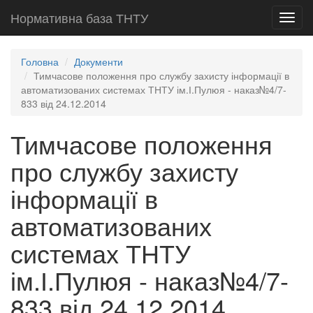
Нормативна база ТНТУ
Toggl
navig
Головна
Документи
Тимчасове положення про службу захисту інформації в
автоматизованих системах ТНТУ ім.І.Пулюя - наказ№4/7-
833 від 24.12.2014
Тимчасове положення
про службу захисту
інформації в
автоматизованих
системах ТНТУ
ім.І.Пулюя - наказ№4/7-
833 від 24.12.2014