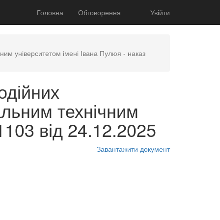
Головна
Обговорення
Увійти
ним університетом імені Івана Пулюя - наказ
одійних
альним технічним
1103 від 24.12.2025
Завантажити документ