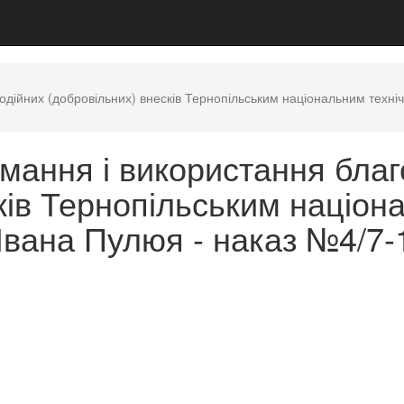
дійних (добровільних) внесків Тернопільським національним техніч
мання і використання благ
ків Тернопільським націон
 Івана Пулюя - наказ №4/7-