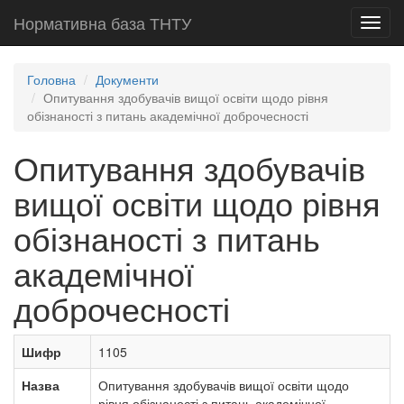
Нормативна база ТНТУ
Toggl
navig
Головна
Документи
Опитування здобувачів вищої освіти щодо рівня
обізнаності з питань академічної доброчесності
Опитування здобувачів
вищої освіти щодо рівня
обізнаності з питань
академічної
доброчесності
Шифр
1105
Назва
Опитування здобувачів вищої освіти щодо
рівня обізнаності з питань академічної