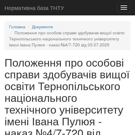
Нормативна база ТНТУ
Toggl
navig
Головна
Документи
Положення про особові справи здобувачів вищої освіти
Тернопільського національного технічного університету
імені Івана Пулюя - наказ №4/7-720 від 03.07.2025
Положення про особові
справи здобувачів вищої
освіти Тернопільського
національного
технічного університету
імені Івана Пулюя -
наказ №4/7-720 від