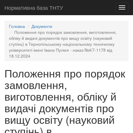
Нормативна база ТНТУ
Toggl
navig
Головна
Документи
Положення про порядок замовлення, виготовлення,
обліку й видачі документів про вищу освіту (науковий
ступінь) в Тернопільському національному технічному
університеті імені Івана Пулюя - наказ №4/7-1178 від
18.12.2024
Положення про порядок
замовлення,
виготовлення, обліку й
видачі документів про
вищу освіту (науковий
ступінь) в