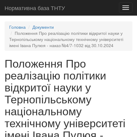
Нормативна база ТНТУ
Toggl
navig
Головна
Документи
Положення Про реалізацію політики відкритої науки у
Тернопільському національному технічному університеті
імені Івана Пулюя - наказ №4/7-1032 від 30.10.2024
Положення Про
реалізацію політики
відкритої науки у
Тернопільському
національному
технічному університеті
імені Івана Пулюя -